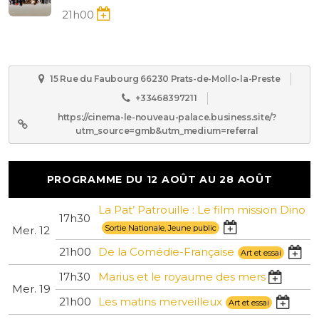
21h00
15 Rue du Faubourg 66230 Prats-de-Mollo-la-Preste
+33468397211
https://cinema-le-nouveau-palace.business.site/?
utm_source=gmb&utm_medium=referral
PROGRAMME DU 12 AOÛT AU 28 AOÛT
La Pat’ Patrouille : Le film mission Dino
17h30
Sortie Nationale, Jeune public
Mer. 12
21h00
De la Comédie-Française
Art et essai
17h30
Marius et le royaume des mers
Mer. 19
21h00
Les matins merveilleux
Art et essai