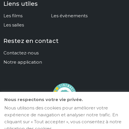
Liens utiles
Les films
Les évènements
Les salles
Restez en contact
Contactez-nous
Notre application
Nous respectons votre vie privée.
Nous utilisons des cookies pour améliorer votre
Cinémaginaire
expérience de navigation et analyser notre trafic. En
cliquant sur « Tout accepter », vous consentez à notre
©
2024
. Tous droits réservés.
CineKonnect
utilisation des cookies.