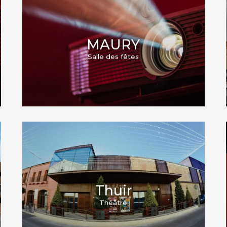
Trouillas
Villelongue-Dels-Monts
MAURY
Salle des fêtes
Thuir
Théâtre