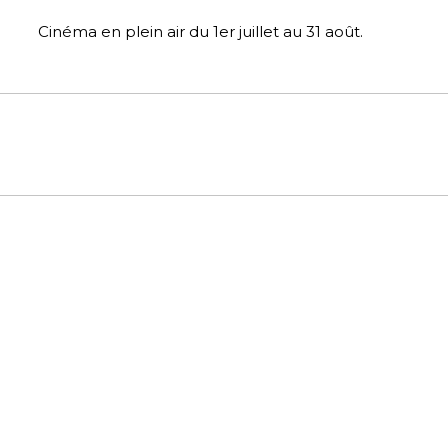
Trouillas
Cinéma en plein air du 1er juillet au 31 août.
Villelongue-Dels-Monts