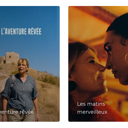
Trouillas
Villelongue-Dels-Monts
Les matins
venture rêvée
merveilleux