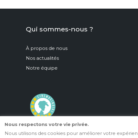
Sortie le 1991-10-19
Sort
Encore 1 projection
Enc
Qui sommes-nous ?
À propos de nous
Nos actualités
Notre équipe
Nous respectons votre vie privée.
Cinémaginaire
Nous utilisons des cookies pour améliorer votre expérience