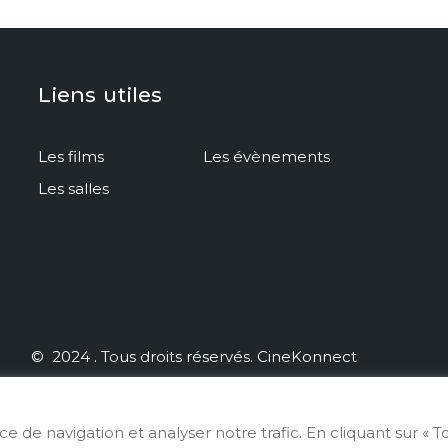
ie le 2026-07-15
Sortie le 2026-07-29
ore 8 projections
Encore 13 projections
Liens utiles
Les films
Les évènements
Les salles
©
2024
. Tous droits réservés.
CineKonnect
 de navigation et analyser notre trafic. En cliquant sur « T