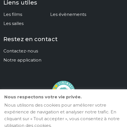
Liens utiles
Les films
Les évènements
Les salles
Restez en contact
Contactez-nous
Notre application
Nous respectons votre vie privée.
Nous utilisons des cookies pour améliorer votre
Cinémaginaire
expérience de navigation et analyser notre trafic. En
cliquant sur « Tout accepter », vous consentez à notre
©
2024
. Tous droits réservés.
CineKonnect
utilisation des cookies.